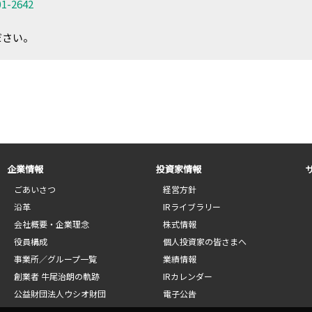
01-2642
ださい。
企業情報
投資家情報
ごあいさつ
経営方針
沿革
IRライブラリー
会社概要・企業理念
株式情報
役員構成
個人投資家の皆さまへ
事業所／グループ一覧
業績情報
創業者 牛尾治朗の軌跡
IRカレンダー
公益財団法人ウシオ財団
電子公告