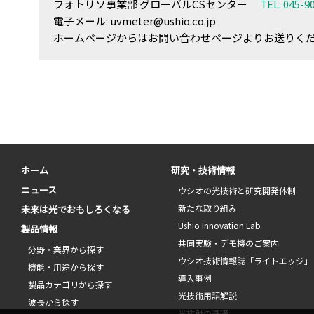
フォトリソ事業部 グローバルCSセンター
TEL:
045-9
電子メール:
uvmeter@ushio.co.jp
ホームページからはお問い合わせページよりお送りく
ホーム
研究・技術情報
ニュース
ウシオの光技術と研究開発体制
新たな取り組み
未来は光でおもしろくなる
Ushio Innovation Lab
製品情報
共同実験・デモ機のご案内
分野・業界から探す
ウシオ技術情報誌「ライトエッジ」
機能・用途から探す
導入事例
製品カテゴリから探す
光技術用語解説
波長から探す
光放射の基礎