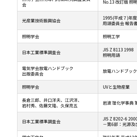
No.13 改訂版 照
会
1995(平成７)年度
光産業技術振興協会
用語委員会 報告
照明学会
照明工学
JIS Z 8113 1998
日本工業標準調査会
照明用語
電気学会放電ハンドブック
放電ハンドブック
出版委員会
照明学会
UVと生物産業
長倉三郎、井口洋夫、江沢洋、
岩波 理化学事典 第
岩村秀、佐藤文隆、久保亮五
JIS Z 8202-6 
日本工業標準調査会
－第6部：光源及