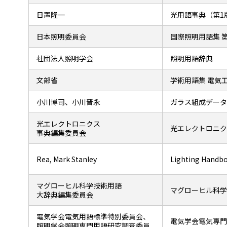
日置隆一
光用語事典（第1
日本照明委員会
国際照明用語集 
社団法人照明学会
照明用語辞典
文部省
学術用語集 電気
小川博司、小川晋永
ガラス組成データ
光エレクトロニクス
光エレクトロニク
事典編集委員会
Rea, Mark Stanley
Lighting Handbo
マグローヒル科学技術用語
マグローヒル科学
大辞典編集委員会
電気学会電気用語標準特別委員会、
電気学会電気専門
照明学会照明専門用語研究調査委員