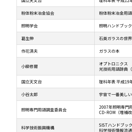
国立天文台
理科年表 平成12
粉体粉末冶金協会
粉体粉末冶金用語
照明学会
照明ハンドブック
葛生伸
石英ガラスの世界
作花済夫
ガラスの本
オプトロニクス
小柳修爾
光技術用語辞典（
国立天文台
理科年表 平成19
小谷太郎
宇宙で一番美しい
2007年照明専門
照明専門用語調査委員会
CD-ROM（増補
SISTハンドブック
科学技術振興機構
科学技術情報流通