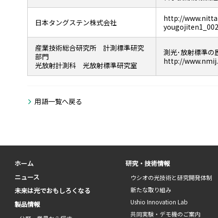
http://www.nitta
日本タングステン株式会社
yougojiten1_00
産業技術総合研究所 計測標準研究
測光･放射標準の
部門
http://www.nmij
光放射計測科 光放射標準研究室
用語一覧へ戻る
ホーム
研究・技術情報
ニュース
ウシオの光技術と研究開発体制
新たな取り組み
未来は光でおもしろくなる
Ushio Innovation Lab
製品情報
共同実験・デモ機のご案内