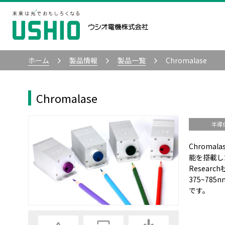
ホーム
製品情報
製品一覧
Chromalase
Chromalase
半導
Chrom
能を搭載し
Resea
375~7
です。