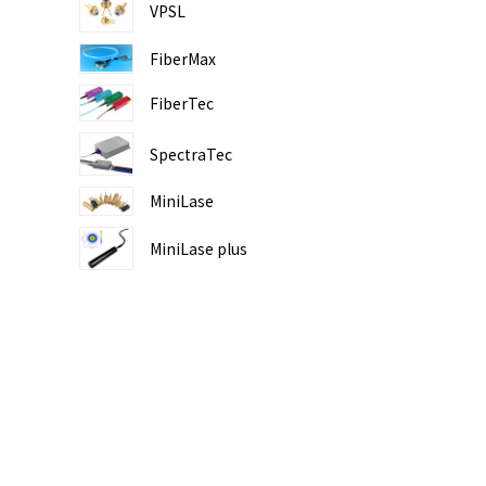
VPSL
FiberMax
FiberTec
SpectraTec
MiniLase
MiniLase plus