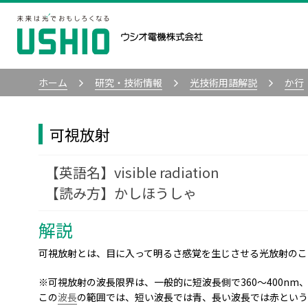
ホーム
研究・技術情報
光技術用語解説
か行
可視放射
visible radiation
かしほうしゃ
解説
可視放射とは、目に入って明るさ感覚を生じさせる光放射のこ
※可視放射の波長限界は、一般的に短波長側で360～400nm、
この
波長
の範囲では、短い波長では青、長い波長では赤という