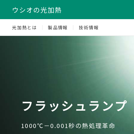
ウシオの光加熱
光加熱とは
製品情報
技術情報
LEDユニット
LEDユニット
ウシオの光放射熱
フラッシュランプ
ハロゲンランプヒ
ウシオの光放射熱
次世代のスマート熱源
次世代のスマート熱源
ご紹介動画
1000℃－0.001秒の熱処理革命
圧倒的なハイパワーで急速加熱
ご紹介動画
ハロゲンランプ、フラッシュランプ
ハロゲンランプ、フラッシュランプ