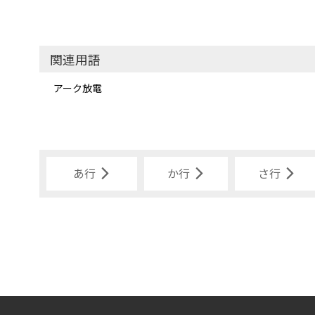
関連用語
アーク放電
あ行
か行
さ行