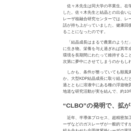
佐々木先生は同大学の卒業生。在学
した。佐々木先生と結晶との出会い
レーザ核融合研究センターでは、レーザ
話が持ち上がっていました。健康回
ることになったのです。
「結晶成長はまるで農業のようだ
に生き物。栄養を与え過ぎれば異常
環境を長期間にわたって維持するこ
次第に夢中にさせてしまうのかもし
しかも、条件が整っていても順風
か。大型KDP結晶成長に取り組んだと
過とともに溶液中にある種の浮遊物
地道な研究活動が実を結んで、約10年
“CLBO”の発明で、拡
近年、半導体プロセス、超精密加
ーザなどのガスレーザが一般的です
組み合わせた全固体紫外レーザの実