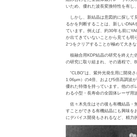
いため、優れた波長変換特性を有し
しかし、新結晶は意図的に探して
るかを判断することは、新しいDN
ています。例えば、約30年も前にY
か出てきていないことから見ても明
2つをクリアすることが極めて大き
核融合用KDP結晶の研究を終え
の研究に取り組まれ、その過程で、B
“CLBO”は、紫外光発生用に開発
1.06µm）の4倍、および5倍高
優れた特徴を持っています。他のボ
わる小型・長寿命の全固体レーザ用
佐々木先生はその後も有機結晶・
すことができる有機結晶にも興味をお
にデバイス開発もされるなど、精力