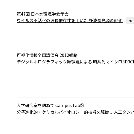
第47回 日本水環境学会年会
ウイルス不活化の波長依存性を用いた
多波長光源の評価
201
可視化情報全国講演会 2012姫路
デジタルホログラフィック顕微鏡による
時系列マイクロ3D3CP
大学研究室を訪ねて Campus Lab㉔
分子進化的・ケミカルバイオロジー的技術を駆使し
人工タン