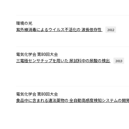
環境の光
紫外線消毒によるウイルス不活化の
波長依存性
2012
電気化学会 第80回大会
三電極センサチップを用いた
尿試料中の尿酸の検出
2013
電気化学会 第80回大会
食品中に含まれる違法薬物の
全自動高感度検知システムの開