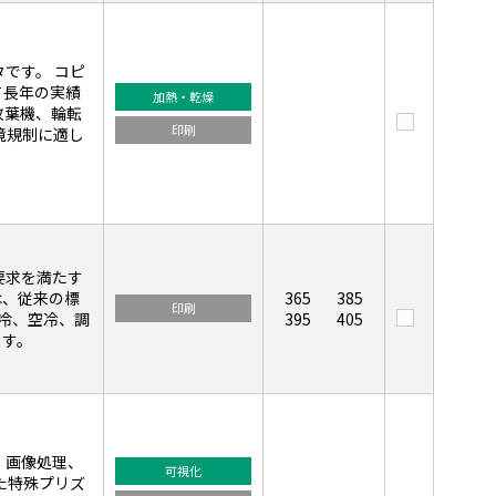
です。 コピ
て長年の実績
加熱・乾燥
枚葉機、輪転
印刷
境規制に適し
要求を満たす
ズは、従来の標
365
385
印刷
水冷、空冷、調
395
405
ます。
。画像処理、
可視化
た特殊プリズ