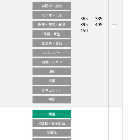
自動車・船舶
バイオ・化学
365
385
395
405
医療・美容・創薬
450
環境・衛生
農漁業・食品
エネルギー
映像・シネマ
印刷
光学
セキュリティ
照明
測定
MEMS・電子部品
半導体