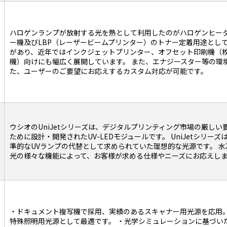
ハロゲンランプが放射する光を熱として利用したのがハロゲンヒータ
ー機及びLBP（レーザービームプリンター）のトナー定着用途とし
があり、近年ではインクジェットプリンター、オフセット印刷機（
機）向けにも幅広く展開しています。 また、エナジースター等の環
た、ユーザーのご要望にお応えするカスタム対応が可能です。
ウシオのUniJetシリーズは、デジタルプリンティング市場の厳しい
ために設計・開発されたUV-LEDモジュールです。 UniJetシリー
準的なUVランプの代替として求められていた理想的な光源です。 
光の様々な機能によって、お客様が求める仕様やニーズにお応えし
・ドキュメント複写機で採用、実績のあるスキャナー用光源を応用
特殊照明用光源として最適です。 ・光学シミュレーションに基づい