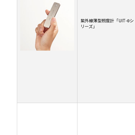
紫外線薄型照度計「UIT-θシ
リーズ」