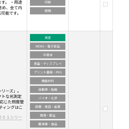
す。 ・用途
印刷
含め、全て内
照明
応可能です。
測定
MEMS・電子部品
半導体
液晶・ディスプレイ
プリント基板・PKG
機能材料
自動車・船舶
シリーズ」。
クトな光測定
バイオ・化学
に応じた照度管
ティングはこ
医療・美容・創薬
環境・衛生
２０１シリー
農漁業・食品