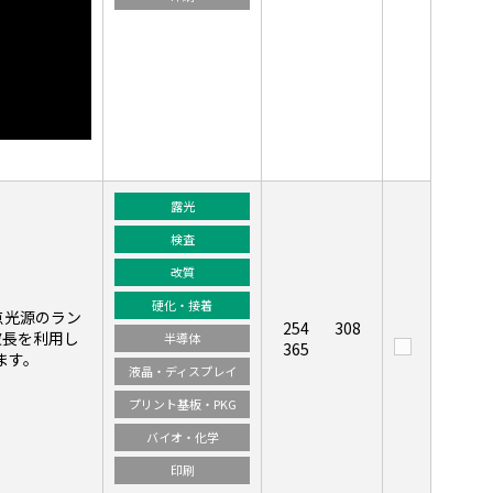
露光
検査
改質
硬化・接着
点光源のラン
254
308
波長を利用し
半導体
365
ます。
液晶・ディスプレイ
プリント基板・PKG
バイオ・化学
印刷