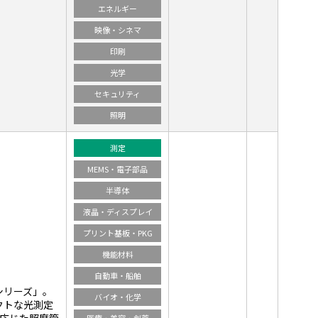
エネルギー
映像・シネマ
印刷
光学
セキュリティ
照明
測定
MEMS・電子部品
半導体
液晶・ディスプレイ
プリント基板・PKG
機能材料
自動車・船舶
シリーズ」。
バイオ・化学
クトな光測定