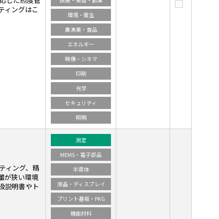
に応じた照度管
医療・美容・創薬
ティングはこ
環境・衛生
農漁業・食品
エネルギー
映像・シネマ
印刷
光学
セキュリティ
照明
測定
MEMS・電子部品
ーティング、精
半導体
離が狭い環境
液晶・ディスプレイ
扱説明書やト
プリント基板・PKG
機能材料