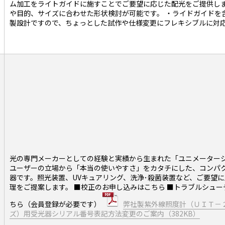
ム加工をライトガイドに施すことでご要望に応じた配光をご提供しま
や目的、サイズに合わせた形状検討が可能です。 ・ライドガイドを
製設計ですので、ちょっとした試作や仕様変更にフレキシブルに対
光の専門メーカーとしての経験と実績から生まれた「ユニメーター
ユーザーの立場から「本当の使いやすさ」をカタチにした、コンパ
器です。照光装置、UVキュアリング、洗浄･殺菌装置など、ご要望
理をご提案します。
■校正のお申し込みはこちら
■トラブルシュー
ちら（会員登録が必要です）
弊社製紫外線照度計（ＵＩＴ－
ズ）用受光器シリアル番号表記方法変更のご案内（382KB）