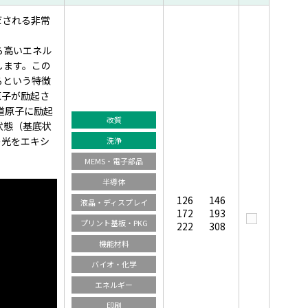
だされる非常
ら高いエネル
します。この
るという特徴
原子が励起さ
道原子に励起
改質
状態（基底状
の光をエキシ
洗浄
MEMS・電子部品
半導体
126
146
液晶・ディスプレイ
172
193
プリント基板・PKG
222
308
機能材料
バイオ・化学
エネルギー
印刷