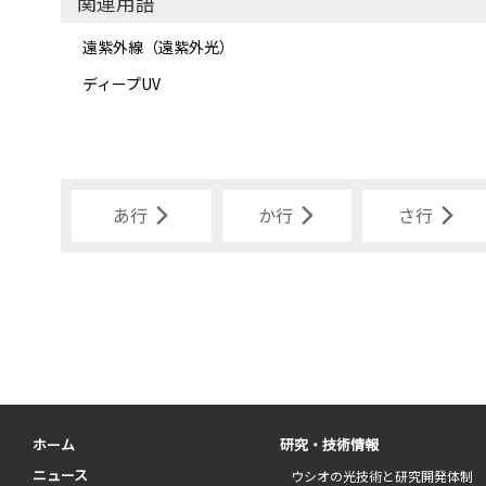
関連用語
遠紫外線（遠紫外光）
ディープUV
あ行
か行
さ行
ホーム
研究・技術情報
ニュース
ウシオの光技術と研究開発体制