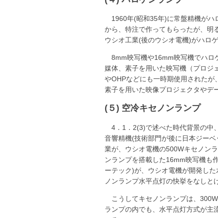
1960年(昭和35年)に常盤精機
から、特注で作ってもらったが、明
ウシオ工業(後のウシオ電機)がハロゲ
8mm映写機や16mm映写機でハ
媒体、素子を用いた映写機（プロジ
やOHPなどにも一時期使用されたが
素子を用いた映像プロジェクタやデ
(５) 空冷キセノンランプ
4．1．2(3)で述べた時代背景の中
音響精機(技術部門が後に日本ジーベ
業が、ウシオ電機の500Wキセノン
ンランプを搭載した16mm映写機も作
ーテック)が、ウシオ電機が開発し
ノンランプ水平点灯の快挙をなしとげ
こうしてキセノンランプは、300
ランプの内でも、水平点灯方式が主流と