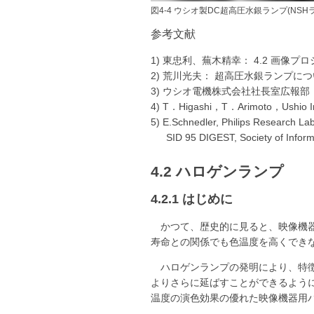
図4-4 ウシオ製DC超高圧水銀ランプ(NSHラ
参考文献
1) 東忠利、蕪木精幸： 4.2 画像
2) 荒川光夫： 超高圧水銀ランプについ
3) ウシオ電機株式会社社長室広報部： 
4) T．Higashi，T．Arimoto，Ushio Inc：
5) E.Schnedler, Philips Research Lab
SID 95 DIGEST, Society of Inform
4.2 ハロゲンランプ
4.2.1 はじめに
かつて、歴史的に見ると、映像機
寿命との関係でも色温度を高くでき
ハロゲンランプの発明により、特
よりさらに延ばすことができるよう
温度の演色効果の優れた映像機器用