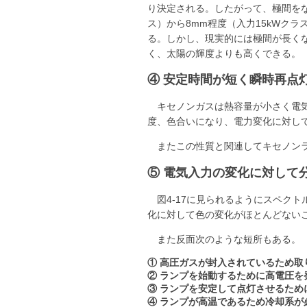
り決定される。したがって、極間をな
ス）から8mm程度（入力15kWク
る。しかし、現実的には極間が長く
く、太陽の輝度よりも高くできる。
④ 安定時間が短く瞬時再点
キセノンガスは熱容量が小さく電
度、色合いになり、電力変化に対し
またこの性質と関連してキセノン
⑤ 電気入力の変化に対して
図4-17に見られるようにスペク
化に対して色の変化がほとんどない
また反面次のような短所もある。
① 高圧ガスが封入されているため
② ランプを始動するために高電圧を
③ ランプを安定して点灯させるため
④ ランプが高温であるため冷却系が