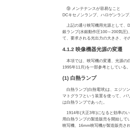
⑨ メンテナンスが容易なこと
DCキセノンランプ、ハロゲンランプ
上記の通り映写機用光源として、D
銀ランプ(水銀動作圧100～200
て、要求される光出力の大きさ、そ
4.1.2 映像機器光源の変遷
本項では、映写機の変遷、光源の白
1995年11月)を一部参考としてい
(1) 白熱ランプ
白熱ランプ(白熱電球)は、エジソン
マトグラフという装置を使って、パ
は白熱ランプであった。
1914年(大正3年)になると効率
用白熱ランプの製造販売を開始して
映写機、16mm映写機が製造販売さ