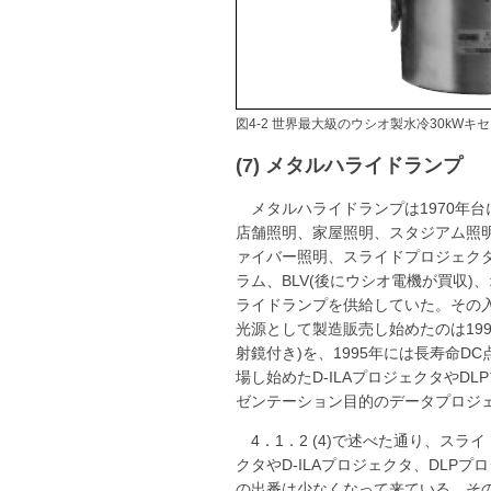
図4-2 世界最大級のウシオ製水冷30kWキセ
(7) メタルハライドランプ
メタルハライドランプは1970年
店舗照明、家屋照明、スタジアム照明
ァイバー照明、スライドプロジェクタ
ラム、BLV(後にウシオ電機が買収
ライドランプを供給していた。その入
光源として製造販売し始めたのは1990
射鏡付き)を、1995年には長寿命DC
場し始めたD-ILAプロジェクタや
ゼンテーション目的のデータプロジ
4．1．2 (4)で述べた通り、ス
クタやD-ILAプロジェクタ、DL
の出番は少なくなって来ている。そ