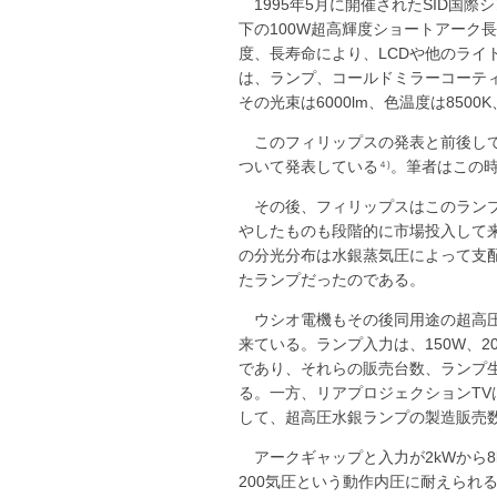
1995年5月に開催されたSID
下の100W超高輝度ショートアーク
度、長寿命により、LCDや他のラ
は、ランプ、コールドミラーコーテ
その光束は6000lm、色温度は850
このフィリップスの発表と前後して
ついて発表している
。筆者はこの
４)
その後、フィリップスはこのランプ
やしたものも段階的に市場投入して
の分光分布は水銀蒸気圧によって支
たランプだったのである。
ウシオ電機もその後同用途の超高圧
来ている。ランプ入力は、150W、2
であり、それらの販売台数、ランプ
る。一方、リアプロジェクションT
して、超高圧水銀ランプの製造販売
アークギャップと入力が2kWから
200気圧という動作内圧に耐えら