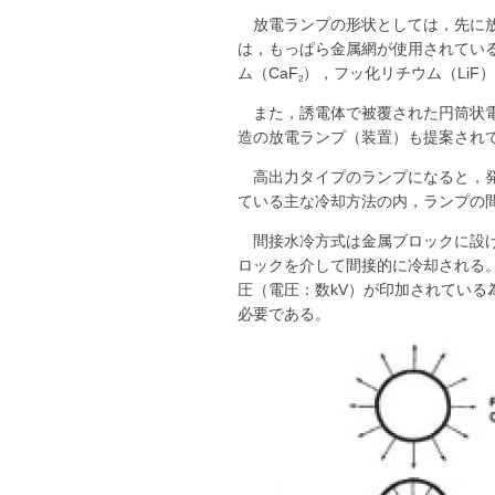
放電ランプの形状としては，先に
は，もっぱら金属網が使用されてい
ム（CaF
），フッ化リチウム（LiF
2
また，誘電体で被覆された円筒状
造の放電ランプ（装置）も提案され
高出力タイプのランプになると，
ている主な冷却方法の内，ランプの
間接水冷方式は金属ブロックに設
ロックを介して間接的に冷却される
圧（電圧：数kV）が印加されてい
必要である。