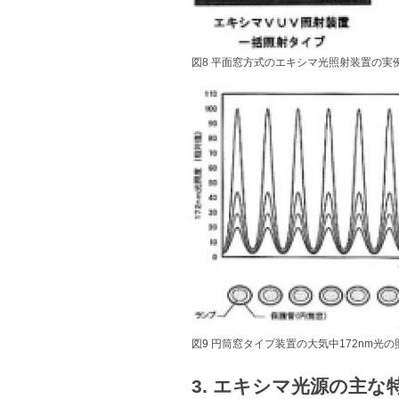
図8 平面窓方式のエキシマ光照射装置の実
図9 円筒窓タイプ装置の大気中172nm光
3. エキシマ光源の主な