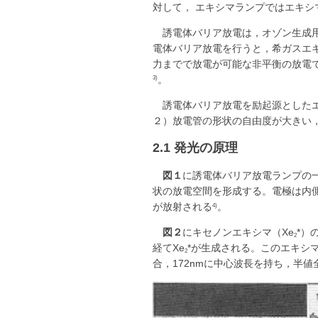
対して， エキシマランプではエキシマ
誘電体バリア放電は，オゾン生成
電体バリア放電を行うと，希ガスエ
力までで放電が可能な非平衡の放電で
。
3)
誘電体バリア放電を励起源とした
２）放電管の形状の自由度が大きい
2.1 発光の原理
図１
に誘電体バリア放電ランプの一
状の放電空間を形成する。電極は内
が放射される
。
4)
図２
にキセノンエキシマ（Xe
*）
2
経てXe
*が生成される。このエキシ
2
合，172nmに中心波長を持ち，半