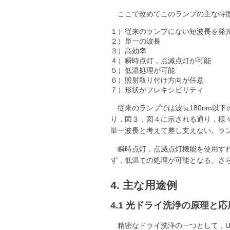
ここで改めてこのランプの主な特
１）従来のランプにない短波長を発
２）単一の波長
３）高効率
４）瞬時点灯，点滅点灯が可能
５）低温処理が可能
６）照射取り付け方向が任意
７）形状がフレキシビリティ
従来のランプでは波長180nm以
り，図３，図４に示される通り，様
単一波長と考えて差し支えない。ラ
瞬時点灯，点滅点灯機能を使用す
ず，低温での処理が可能となる。さ
4. 主な用途例
4.1 光ドライ洗浄の原理と応
精密なドライ洗浄の一つとして，U