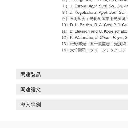
７）H. Esrom;
Appl, Surf. Sci
., 54, 
８）U. Kogelschatz;
Appl, Surf. Sci
.,
９）照明学会；光化学産業用光源研究
10）D. L. Baulch, R. A. Cox, P. J. Cr
11）B. Eliasson and U. Kogelschatz
12）K. Watanabe;
J. Chem. Phys
., 
13）松野博光，五十嵐龍志；光技術コン
14）大竹聖司；クリーンテクノロジ（20
関連製品
関連論文
導入事例