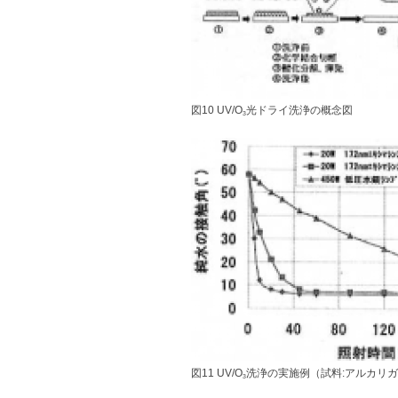
図10 UV/O
光ドライ洗浄の概念図
3
図11 UV/O
洗浄の実施例（試料:アルカリ
3