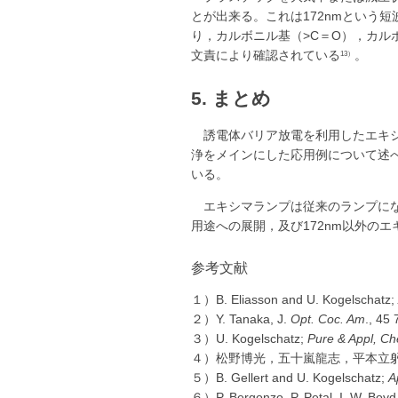
とが出来る。これは172nmという
り，カルボニル基（>C＝O），カル
文責により確認されている
。
13）
5. まとめ
誘電体バリア放電を利用したエキ
浄をメインにした応用例について述
いる。
エキシマランプは従来のランプにな
用途への展開，及び172nm以外の
参考文献
１）B. Eliasson and U. Kogelschatz;
２）Y. Tanaka, J.
Opt. Coc. Am
., 45
３）U. Kogelschatz;
Pure & Appl, C
４）松野博光，五十嵐龍志，平本立躬，
５）B. Gellert and U. Kogelschatz;
A
６）P. Bergonzo, P. Petal, I. W. Boyd