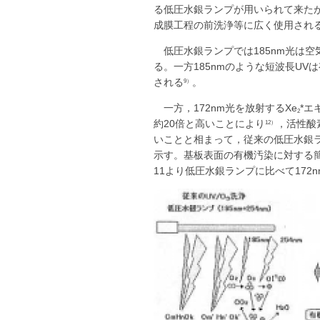
る低圧水銀ランプが用いられて来た
成膜工程の前洗浄等に広く使用され
低圧水銀ランプでは185nm光は
る。一方185nmのような短波長UV
される
。
9）
一方，172nm光を放射するXe
*エ
2
約20倍と高いことにより
，活性酸
12）
いことと相まって，従来の低圧水銀ラ
示す。基板表面の有機汚染に対する
11より低圧水銀ランプに比べて17