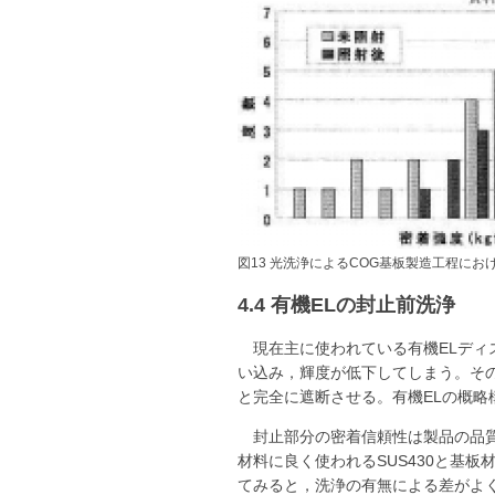
図13 光洗浄によるCOG基板製造工程にお
4.4 有機ELの封止前洗浄
現在主に使われている有機ELデ
い込み，輝度が低下してしまう。そ
と完全に遮断させる。有機ELの概略
封止部分の密着信頼性は製品の品
材料に良く使われるSUS430と基
てみると，洗浄の有無による差がよ