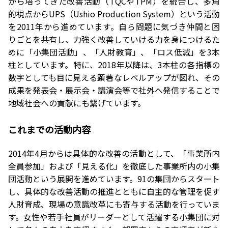
から培ってきた改善活動（TQCやTPM）を統合し、多角
的視点からUPS（Ushio Production System）という活動
を2011年から進めています。自ら問題に気づき仲間と困
りごとを共有し、力強く改善していける力を身につけるた
めに「小集団活動」、「人財教育」、「ロス低減」を3本
柱としています。特に、2018年以降は、3本柱の各指標の
数字としても目に見える顕著なレベルアップが図れ、その
成果を発表会・展示会・講演会等で社外へ発信することで
地域社会への貢献にも繋げています。
これまでの活動内容
2014年4月からは具体的な改善の活動として、「事業所内
全員参加」および「見える化」を徹底した事業所内の小集
団活動という展開を進めています。91の集団からスタート
し、具体的な改善活動の推進とともに自主的な管理を促す
人財育成、現場の意識改革にも寄与する活動を行っていま
す。女性や若手社員がリーダーとして活躍する小集団に対