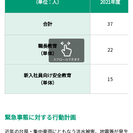
（単位：人）
2021年度
合計
37
職長教育
22
（単体）
スクロールできます
新入社員向け安全教育
15
（単体）
緊急事態に対する行動計画
近年の台風・集中豪雨にともなう洪水被害、地震等が発生