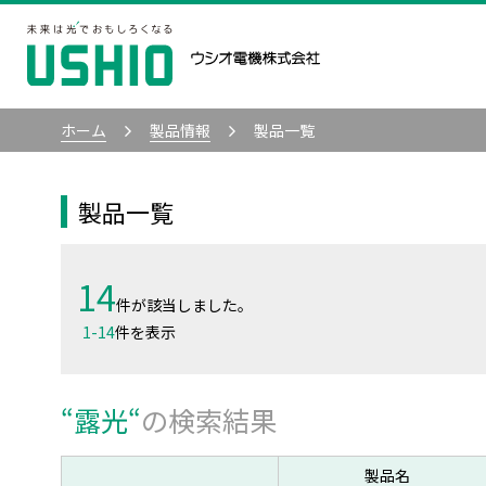
ホーム
製品情報
製品一覧
製品一覧
14
件が該当しました。
1
-
14
件を表示
“
露光
“
の検索結果
製品名